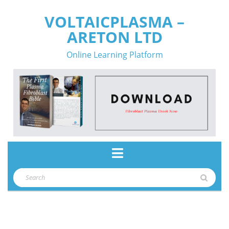
Skip
VOLTAICPLASMA –
to
ARETON LTD
content
Online Learning Platform
Open
Button
Search
for: