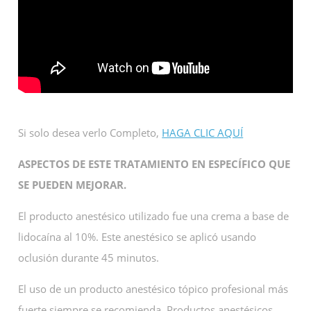
Si solo desea verlo Completo,
HAGA CLIC AQUÍ
ASPECTOS DE ESTE TRATAMIENTO EN ESPECÍFICO QUE
SE PUEDEN MEJORAR.
El producto anestésico utilizado fue una crema a base de
lidocaína al 10%. Este anestésico se aplicó usando
oclusión durante 45 minutos.
El uso de un producto anestésico tópico profesional más
fuerte siempre se recomienda. Productos anestésicos