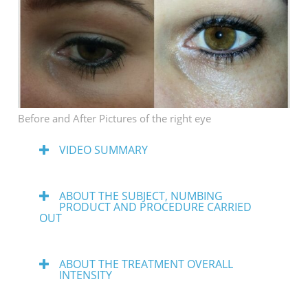
Before and After Pictures of the right eye
VIDEO SUMMARY
ABOUT THE SUBJECT, NUMBING
PRODUCT AND PROCEDURE CARRIED
OUT
ABOUT THE TREATMENT OVERALL
INTENSITY