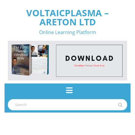
Skip
VOLTAICPLASMA –
to
ARETON LTD
content
Online Learning Platform
Open
Button
Search
for: