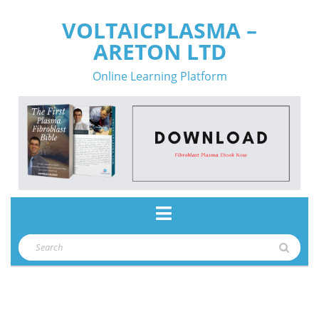
Skip
VOLTAICPLASMA –
to
ARETON LTD
content
Online Learning Platform
Open
Button
Search
for: