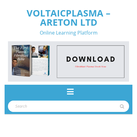
Skip
VOLTAICPLASMA –
to
ARETON LTD
content
Online Learning Platform
Open
Button
Search
for: