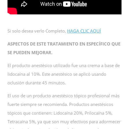
Si solo desea verlo Completo,
HAGA CLIC AQUÍ
ASPECTOS DE ESTE TRATAMIENTO EN ESPECÍFICO QUE
SE PUEDEN MEJORAR.
El producto anestésico utilizado fue una crema a base de
lidocaína al 10%. Este anestésico se aplicó usando
oclusión durante 45 minutos.
El uso de un producto anestésico tópico profesional más
fuerte siempre se recomienda. Productos anestésicos
tópicos que contienen: Lidocaína 20%, Prilocaína 5%,
Tetracaína 5%, ya que son muy efectivos para adormecer