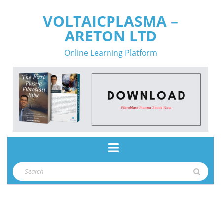
Skip
VOLTAICPLASMA –
to
ARETON LTD
content
Online Learning Platform
Open
Button
Search
for: